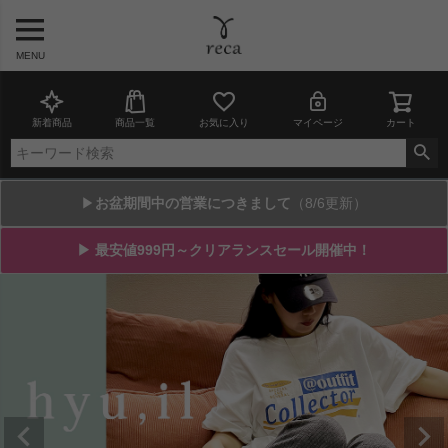
MENU
新着商品
商品一覧
お気に入り
マイページ
カート
▶
お盆期間中の営業につきまして
（8/6更新）
▶ 最安値999円～クリアランスセール開催中！