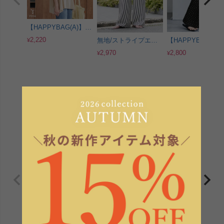
【HAPPYBAG(A)】フ
レンチフリル袖ワイド
2,220
¥
無地/ストライプエン
【HAPPYBAG(B)
カットソー(bel-bs-
ボス加工イージーパン
ンダムプリーツパ
301) メール便発送10
2,970
2,800
¥
¥
ツ(y2819・y2818) メ
【通常タイプ】
ール便発送10
(y2696) メール便
送10
SALE ITEM
プライスダウンアイテム
ドルマンワイドカット
エンボス加工スキッパ
【HAPPYBAG(A)
ソー(bel-bs-525) メー
ーブラウス
レンチスリーブフ
2,600
2,780
1,650
¥
¥
¥
ル便発送5
(y4464/y4569) メール
Tシャツ(bel-bs-19