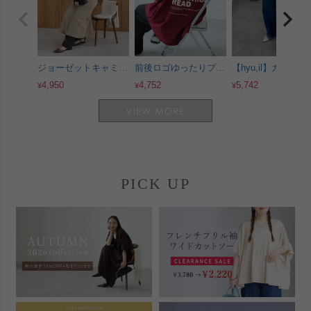
ジョーゼットキャミワ
前後ロゴゆったりプル
【hyu,il】カーゴデ
ンピース(bel-z-35005)
オーバー(R24107-k) メ
ムパンツ(y2717) 
4,950
4,752
5,742
¥
¥
¥
宅配便発送
ール便発送10
配便発送
PICK UP