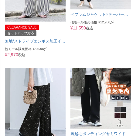
ペプラムジャケット×テーパード
パンツセット(bel-hr-0622-set) 宅
が
他モール販売価格
¥
12,780
配便発送
CLEARANCE SALE
¥
11,550
税込
セットアップ対応
無地/ストライプエンボス加工イー
ジーパンツ(y2819・y2818) メール
が
他モール販売価格
¥
3,630
便発送10
¥
2,970
税込
裏起毛ボンディングセミワイドリ