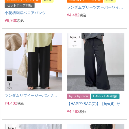
セットアップ対応
ランダムプリーツスーパーワイド
パンツ(y2934)
小花柄刺繍ベロアパンツ
¥
4,482
税込
(day256308) メール便発送10
¥
6,930
税込
ランダムリブイージーパンツ
hyu,il by reca
HAPPY BAG対象
(260701)
¥
4,482
税込
【HAPPYBAG(C)】【hyu,il】サイ
ドタック ワイドスウェットパンツ
¥
4,482
税込
(250402-h) メール便発送10