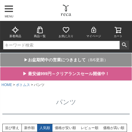
MENU
新着商品
商品一覧
お気に入り
マイページ
カート
▶
お盆期間中の営業につきまして
（8/6更新）
▶ 最安値999円～クリアランスセール開催中！
HOME
ボトムス
パンツ
パンツ
並び替え
新作順
人気順
価格が安い順
レビュー順
価格が高い順