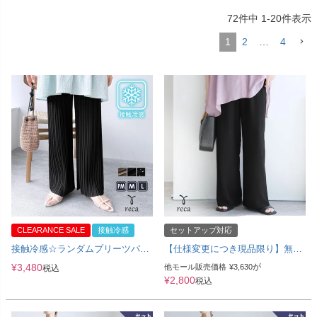
72
件中
1
-
20
件表示
1
2
…
4
CLEARANCE SALE
接触冷感
セットアップ対応
接触冷感☆ランダムプリーツパン
【仕様変更につき現品限り】無地
ツ(y2696-cool) メール便発送10
エンボス加工イージーパンツ
¥
3,480
が
他モール販売価格
¥
3,630
税込
(y2819・y2818) メール便発送10
¥
2,800
税込