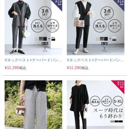
Vネックベスト×テーパードパンツ
Vネックベスト×テーパードパンツ
×ブラウスセット(bel-hr-0617-s2)
×マオカラーシャツセット(bel-hr-
¥
11,280
¥
11,280
税込
税込
宅配便発送
0617-s1) 宅配便発送