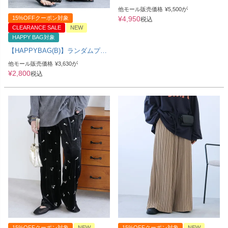
ブパンツ(R21231-s) メール便発送
が
他モール販売価格
¥
5,500
10
15%OFFクーポン対象
¥
4,950
税込
CLEARANCE SALE
NEW
HAPPY BAG対象
【HAPPYBAG(B)】ランダムプリ
ーツパンツ【通常タイプ】
が
他モール販売価格
¥
3,630
(y2696) メール便発送10
¥
2,800
税込
15%OFFクーポン対象
NEW
15%OFFクーポン対象
NEW