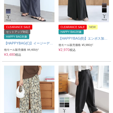
CLEARANCE SALE
CLEARANCE SALE
NEW
セットアップ対応
HAPPY BAG対象
HAPPY BAG対象
【HAPPYBAG(B)】エンボス加工
巻きスカート付きワイドパンツ
【HAPPYBAG(C)】イージーデニ
が
他モール販売価格
¥
5,980
(y2916) メール便発送10
ムパンツ(y2880) メール便発送10
¥
2,970
が
他モール販売価格
¥
4,400
税込
¥
3,480
税込