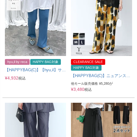
hyu,il by reca
HAPPY BAG対象
CLEARANCE SALE
HAPPY BAG対象
【HAPPYBAG(C)】【hyu,il】サイ
ドポケットセミフレアリブパンツ
【HAPPYBAG(C)】ニュアンスペ
¥
4,932
税込
(hyu2505-k) メール便発送10
イント柄ワイドパンツ
が
他モール販売価格
¥
5,280
(on6002761) メール便発送10
¥
3,480
税込