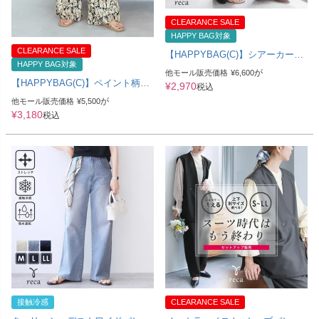
CLEARANCE SALE
HAPPY BAG対象
CLEARANCE SALE
【HAPPYBAG(C)】シアーカーブ
HAPPY BAG対象
パンツ(sat-n-6062) メール便発送
が
他モール販売価格
¥
6,600
10
【HAPPYBAG(C)】ペイント柄イ
¥
2,970
税込
ージーワイドパンツ(sat-e-6591)
が
他モール販売価格
¥
5,500
メール便発送10
¥
3,180
税込
接触冷感
CLEARANCE SALE