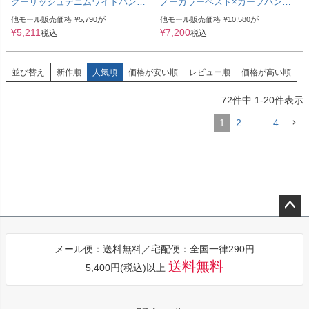
クーリッシュデニムワイドパンツ
ノーカラーベスト×カーブパンツ
(sat-w-6400) メール便発送10
(bel-hr-0627-set2) 宅配便発送
が
が
他モール販売価格
¥
5,790
他モール販売価格
¥
10,580
¥
5,211
¥
7,200
税込
税込
並び替え
新作順
人気順
価格が安い順
レビュー順
価格が高い順
72
件中
1
-
20
件表示
1
2
…
4
ペー
ジト
メール便：送料無料／宅配便：全国一律290円
ップ
送料無料
5,400円(税込)以上
へ