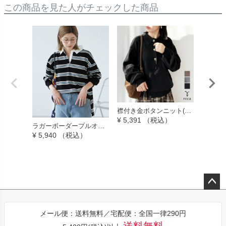
この商品を見た人がチェックした商品
襟付き金ボタンニット(zn
ペプラ
32818) 宅配便発送
ラージャケ
¥
5,391
（税込）
¥
8,380
2) メ
ラガーボーダープルオー
バー(day256306) メール
¥
5,940
（税込）
便発送10
ペー
ジト
メール便：送料無料／宅配便：全国一律290円
ップ