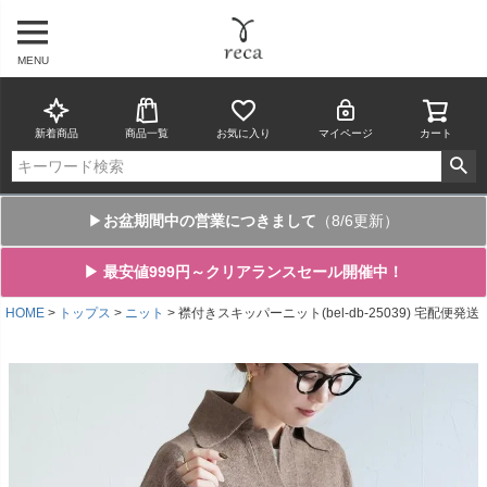
MENU
新着商品
商品一覧
お気に入り
マイページ
カート
▶
お盆期間中の営業につきまして
（8/6更新）
▶ 最安値999円～クリアランスセール開催中！
HOME
トップス
ニット
襟付きスキッパーニット(bel-db-25039) 宅配便発送