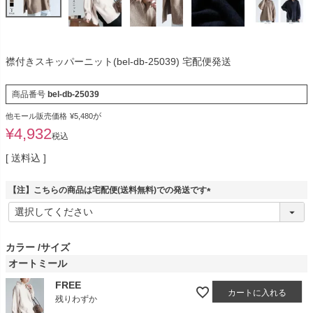
襟付きスキッパーニット(bel-db-25039) 宅配便発送
商品番号
bel-db-25039
が
他モール販売価格
¥
5,480
¥
4,932
税込
送料込
【注】こちらの商品は宅配便(送料無料)での発送です
(
必
須
)
カラー
サイズ
オートミール
FREE
カートに入れる
残りわずか