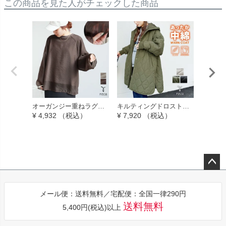
この商品を見た人がチェックした商品
オーガンジー重ねラグラ
キルティングドロストフ
マルチ
ンロングTシャツ(day2529
ードコート(y8127) 宅配
プ(ro-k
¥
4,932
（税込）
¥
7,920
（税込）
¥
6,930
26) reca レカ メール便発
便発送
送10
ペー
ジト
メール便：送料無料／宅配便：全国一律290円
ップ
送料無料
5,400円(税込)以上
へ