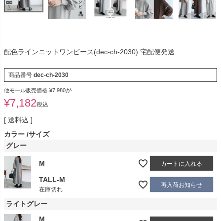
配色ラインニットワンピース(dec-ch-2030) 宅配便発送
商品番号
dec-ch-2030
が
他モール販売価格
¥
7,980
¥
7,182
税込
送料込
カラー
サイズ
グレー
M
カートに入れる
TALL-M
再入荷お知らせ
在庫切れ
ライトグレー
M