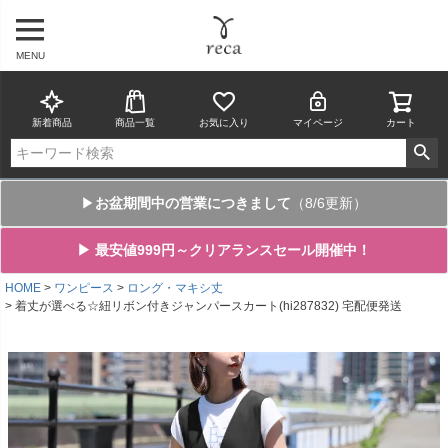
MENU
新着商品
商品一覧
お気に入り
マイページ
カート
▶
お盆期間中の営業につきまして
（8/6更新）
▶ 最安値999円～クリアランスセール開催中！
HOME
ワンピース
ロング・マキシ丈
着丈が選べる☆紐リボン付きジャンパースカート(hi287832) 宅配便発送