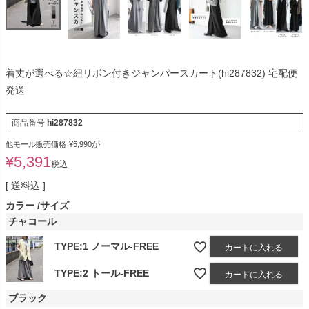
着丈が選べる☆紐リボン付きジャンパースカート(hi287832) 宅配便
発送
商品番号
hi287832
が
他モール販売価格
¥
5,990
¥
5,391
税込
送料込
カラー
サイズ
チャコール
TYPE:1 ノーマル-FREE
カートに入れる
TYPE:2 トール-FREE
カートに入れる
ブラック