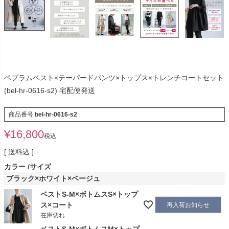
ペプラムベスト×テーパードパンツ×トップス×トレンチコートセット
(bel-hr-0616-s2) 宅配便発送
商品番号
bel-hr-0616-s2
¥
16,800
税込
送料込
カラー
サイズ
ブラック×ホワイト×ベージュ
ベストS-M×ボトムスS×トップ
ス×コート
再入荷お知らせ
在庫切れ