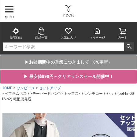
MENU
新着商品
商品一覧
お気に入り
マイページ
カート
▶
お盆期間中の営業につきまして
（8/6更新）
▶ 最安値999円～クリアランスセール開催中！
HOME
ワンピース
セットアップ
ペプラムベスト×テーパードパンツ×トップス×トレンチコートセット(bel-hr-06
16-s2) 宅配便発送