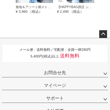
無地＆アソート柄ストラ
【HAPPYBAG(B)】シア
【HAPP
イプビッグシャツ(R23101
ーバンドカラーシャツ(de
が選べ
¥
3,960
（税込）
¥
2,490
（税込）
¥
3,480
-s/p245894) メール便発
c-co-1059) メール便発送
ビッグTシ
送10
10
2・bel-
発送10
ペー
ジト
メール便：送料無料／宅配便：全国一律290円
ップ
送料無料
5,400円(税込)以上
へ
お問合せ先
マイページ
サポート