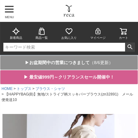
MENU
新着商品
商品一覧
お気に入り
マイページ
カート
▶
お盆期間中の営業につきまして
（8/6更新）
▶ 最安値999円～クリアランスセール開催中！
HOME
トップス
ブラウス・シャツ
【HAPPYBAG(B)】無地/ストライプ柄スッキパーブラウス(zn32891) メール
便発送10