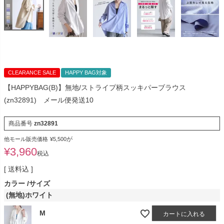
CLEARANCE SALE
HAPPY BAG対象
【HAPPYBAG(B)】無地/ストライプ柄スッキパーブラウス
(zn32891) メール便発送10
商品番号
zn32891
が
他モール販売価格
¥
5,500
¥
3,960
税込
送料込
カラー
サイズ
(無地)ホワイト
M
カートに入れる